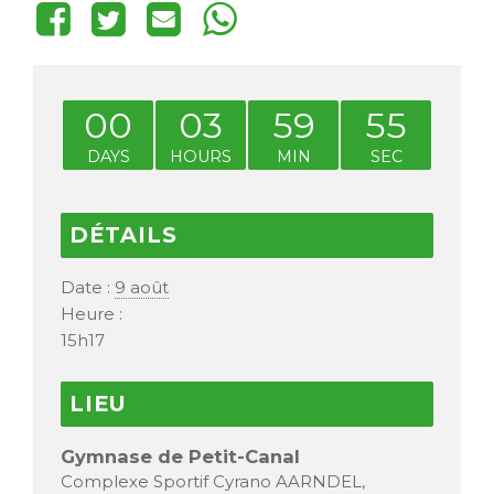
00
03
59
55
DAYS
HOURS
MIN
SEC
DÉTAILS
Date :
9 août
Heure :
15h17
LIEU
Gymnase de Petit-Canal
Complexe Sportif Cyrano AARNDEL,