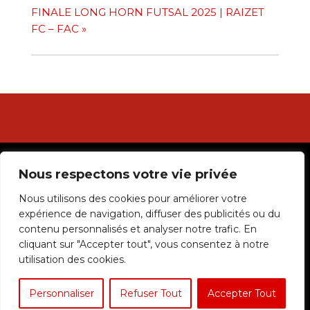
FINALE LONG HORN FUTSAL 2025 | RAIZET
FC – FAC
»
© 2024 Ligue Guadeloupéenne de Football. Réalisé par
Nous respectons votre vie privée
Silsport
Nous utilisons des cookies pour améliorer votre
|
expérience de navigation, diffuser des publicités ou du
Mentions légales
contenu personnalisés et analyser notre trafic. En
cliquant sur "Accepter tout", vous consentez à notre
C.G.V.
utilisation des cookies.
Personnaliser
Confidentialité
Refuser Tout
Accepter Tout