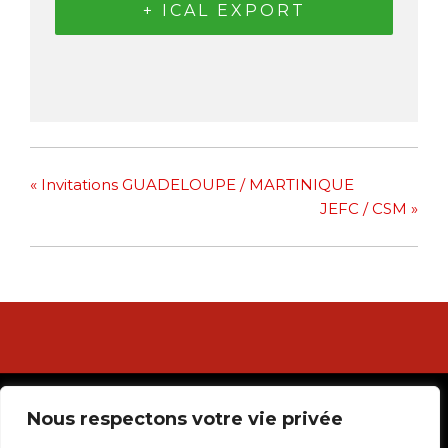
+ ICAL EXPORT
«
Invitations GUADELOUPE / MARTINIQUE
JEFC / CSM
»
© 2024 Ligue Guadeloupéenne de Football. Réalisé par
Nous respectons votre vie privée
Silsport