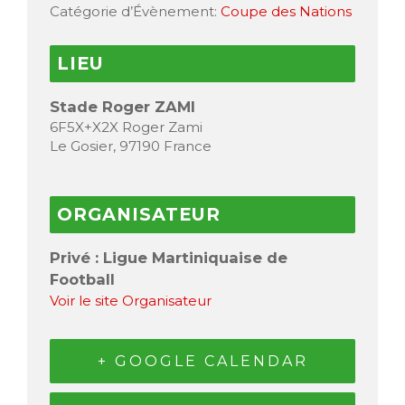
Catégorie d’Évènement:
Coupe des Nations
LIEU
Stade Roger ZAMI
6F5X+X2X Roger Zami
Le Gosier
,
97190
France
ORGANISATEUR
Privé : Ligue Martiniquaise de
Football
Voir le site Organisateur
+ GOOGLE CALENDAR