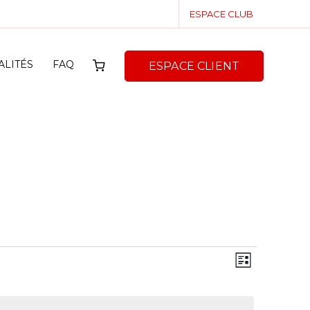
ESPACE CLUB
ALITÉS
FAQ
ESPACE CLIENT
Naviga
Naviga
Liste
de
par
vues