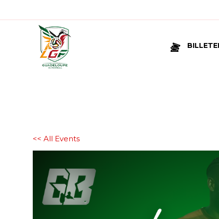
BILLETE
<< All Events